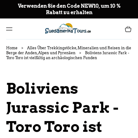
ZU
Verwenden Sie den Code NEW10, um 10 %
M
Rabatt zu erhalten
IN
HA
LT
Warenkor
Home
>
Alles Über Trekkingstöcke, Mineralien und Reisen in die
Berge der Anden, Alpen und Pyrenäen
>
Boliviens Jurassic Park -
Toro Toro ist vielfältig an archäologischen Funden
Boliviens
Jurassic Park -
Toro Toro ist