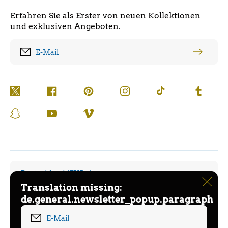
Erfahren Sie als Erster von neuen Kollektionen
und exklusiven Angeboten.
E-Mail
Twitter
Facebook
Pinterest
Instagram
TikTok
Tumblr
Snapchat
YouTube
Vimeo
Deutschland (EUR €)
Translation missing:
de.general.newsletter_popup.paragraph
Deutsch
Zahlungsmethoden
E-Mail