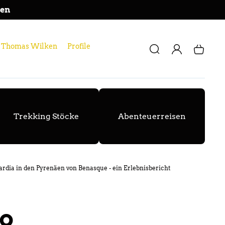
ten
zu Thomas Wilken
Profile
Einloggen
Warenkorb
Trekking Stöcke
Abenteuerreisen
ardia in den Pyrenäen von Benasque - ein Erlebnisbericht
co