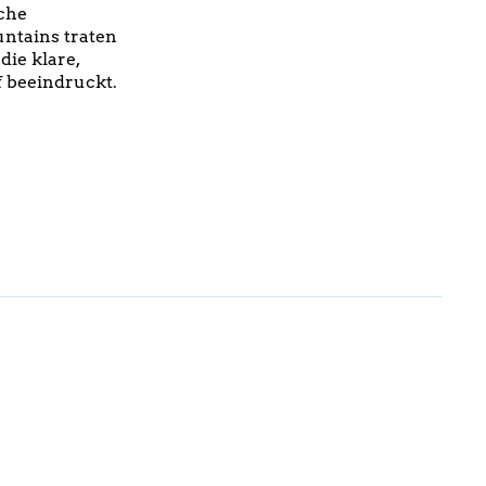
sche
ntains traten
die klare,
f beeindruckt.