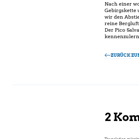
Nach einer wo
Gebirgskette
wir den Abstie
reine Bergluf
Der Pico Salva
kennenzulern
ZURÜCK ZU
2 Ko