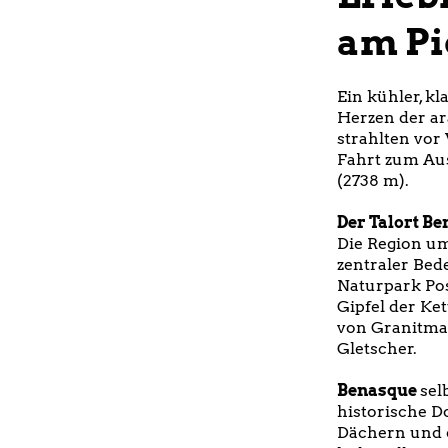
am Pi
Ein kühler, k
Herzen der a
strahlten vor
Fahrt zum Aus
(2738 m).
Der Talort B
Die Region um
zentraler Bed
Naturpark Pos
Gipfel der Ke
von Granitmas
Gletscher.
Benasque
sel
historische D
Dächern und d