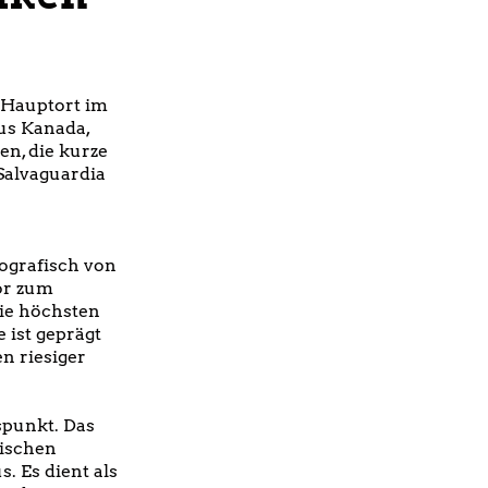
 Hauptort im
us Kanada,
en, die kurze
Salvaguardia
eografisch von
Tor zum
die höchsten
 ist geprägt
n riesiger
gspunkt. Das
sischen
 Es dient als