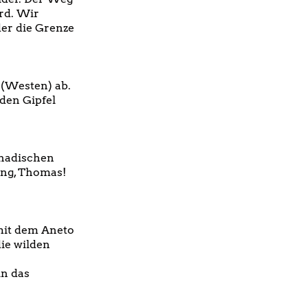
ird. Wir
der die Grenze
 (Westen) ab.
 den Gipfel
anadischen
king, Thomas!
mit dem Aneto
ie wilden
in das