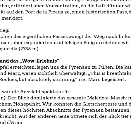
nbar, erfordert aber Konzentration, da die Luft dünner w
kt auf den Port de la Picada zu, einen historischen Pass, 
 markiert.
ieg:
ichen des eigentlichen Passes zweigt der Weg nach links
rzen, aber exponierten und felsigen Steig erreichten wir
aguardia (2738 m).
 und das „Wow-Erlebnis“
ipfel erreichten, lagen uns die Pyrenäen zu Füßen. Die k
und Marc, waren sichtlich überwältigt. „This is breathta
Rockies, but absolutely stunning,“ rief Marc begeistert.
 war die Aussicht spektakulär:
n): Der Blick dominierte das gesamte Maladeta-Massiv 
schem Höhepunkt. Wir konnten die Gletscherreste und d
en dieses höchsten Abschnitts der Pyrenäen bestaunen.
eich): Auf der anderen Seite öffnete sich der Blick tief 
Val d'Aran.