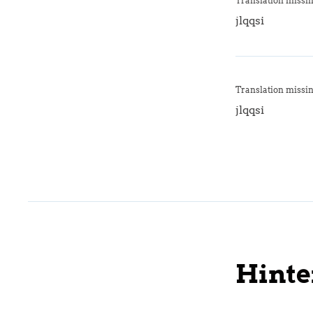
Translation missin
jlqqsi
Translation missin
jlqqsi
Hinte