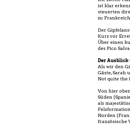
ist klar erken
steuerten dire
zu Frankreich
Der Gipfelanst
Kurz vor Erre
Über einen ku
des Pico Salv
Der Ausblick
Als wir den G
Gäste, Sarah 
Not quite the 
Von hier oben
Süden (Spanie
als majestäti
Felsformation
Norden (Frankr
französische 