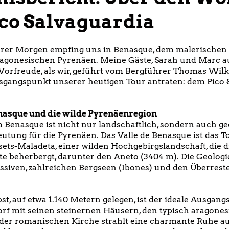
co Salvaguardia
larer Morgen empfing uns in Benasque, dem malerischen
ragonesischen Pyrenäen. Meine Gäste, Sarah und Marc a
 Vorfreude, als wir, geführt vom Bergführer Thomas Wilk
gangspunkt unserer heutigen Tour antraten: dem Pico 
enasque und die wilde Pyrenäenregion
 Benasque ist nicht nur landschaftlich, sondern auch g
eutung für die Pyrenäen. Das Valle de Benasque ist das 
ets-Maladeta, einer wilden Hochgebirgslandschaft, die 
tte beherbergt, darunter den Aneto (3404 m). Die Geologie
siven, zahlreichen Bergseen (Ibones) und den Überreste
bst, auf etwa 1.140 Metern gelegen, ist der ideale Ausgan
orf mit seinen steinernen Häusern, den typisch aragone
er romanischen Kirche strahlt eine charmante Ruhe aus.