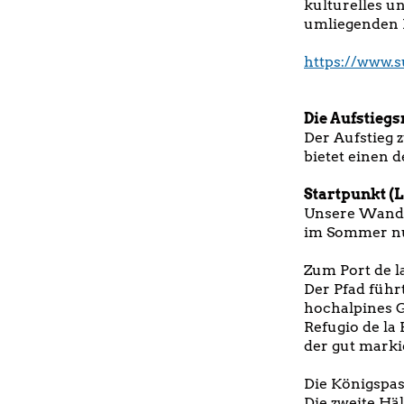
kulturelles u
umliegenden 
https://www.
Die Aufstieg
Der Aufstieg 
bietet einen 
Startpunkt (L
Unsere Wande
im Sommer nur
Zum Port de l
Der Pfad führ
hochalpines G
Refugio de la
der gut marki
Die Königspas
Die zweite Hä