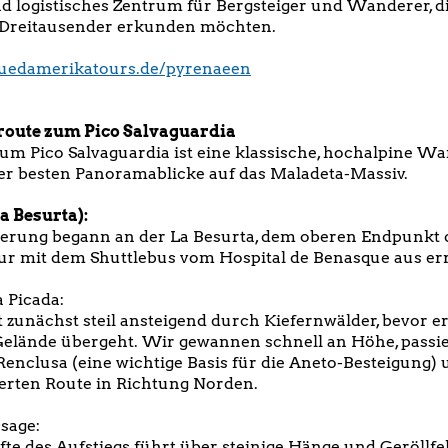
nd logistisches Zentrum für Bergsteiger und Wanderer, di
Dreitausender erkunden möchten.
suedamerikatours.
de/pyrenaeen
sroute zum Pico Salvaguardia
zum Pico Salvaguardia ist eine klassische, hochalpine 
der besten Panoramablicke auf das Maladeta-Massiv.
a Besurta):
rung begann an der La Besurta, dem oberen Endpunkt de
 mit dem Shuttlebus vom Hospital de Benasque aus erre
a Picada:
t zunächst steil ansteigend durch Kiefernwälder, bevor er
elände übergeht. Wir gewannen schnell an Höhe, passie
 Renclusa (eine wichtige Basis für die Aneto-Besteigung) 
erten Route in Richtung Norden.
sage:
lfte des Aufstiegs führt über steinige Hänge und Geröllf