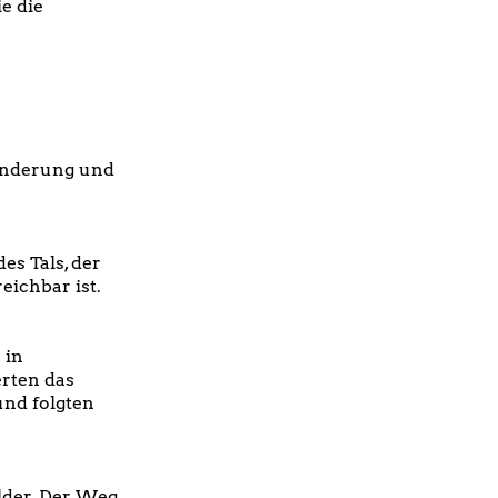
e die
Wanderung und
s Tals, der
ichbar ist.
 in
rten das
und folgten
elder. Der Weg