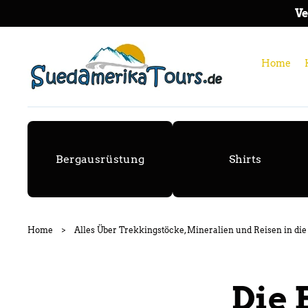
ZU
Ve
M
IN
HA
LT
Home
Bergausrüstung
Shirts
Home
>
Alles Über Trekkingstöcke, Mineralien und Reisen in di
Die 