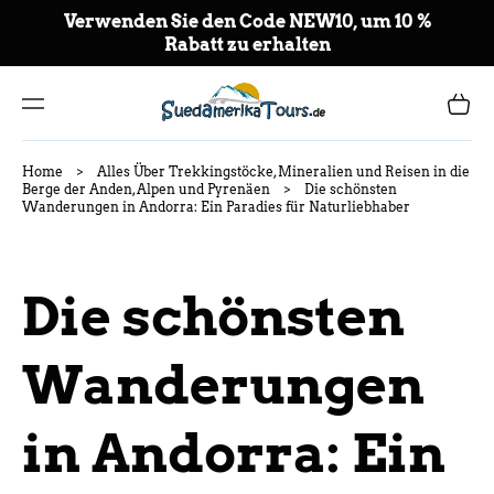
ZU
Verwenden Sie den Code NEW10, um 10 %
M
Rabatt zu erhalten
IN
HA
LT
Warenkor
Home
>
Alles Über Trekkingstöcke, Mineralien und Reisen in die
Berge der Anden, Alpen und Pyrenäen
>
Die schönsten
Wanderungen in Andorra: Ein Paradies für Naturliebhaber
Die schönsten
Wanderungen
in Andorra: Ein