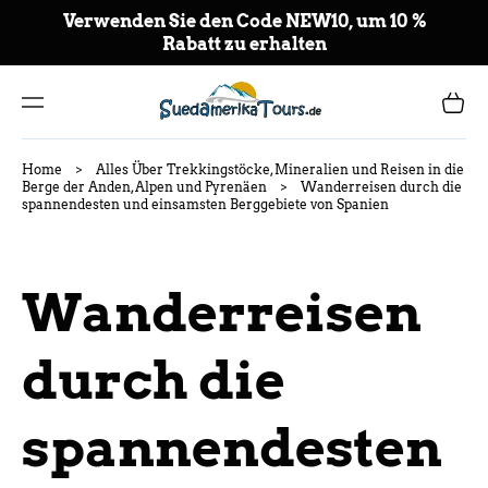
ZU
Verwenden Sie den Code NEW10, um 10 %
M
Rabatt zu erhalten
IN
HA
LT
Warenkor
Home
>
Alles Über Trekkingstöcke, Mineralien und Reisen in die
Berge der Anden, Alpen und Pyrenäen
>
Wanderreisen durch die
spannendesten und einsamsten Berggebiete von Spanien
Wanderreisen
durch die
spannendesten