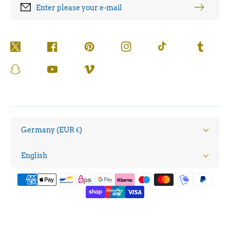
Enter please your e-mail
Twitter
Facebook
Pinterest
Instagram
TikTok
Tumblr
Snapchat
YouTube
Vimeo
Germany (EUR €)
English
Payment
methods