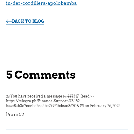
in-der-cordillera-apolobamba
BACK TO BLOG
5 Comments
💌 You have received a message № 447317. Read >>
https://telegra.ph/Binance-Support-02-18?
hs=c8ab367ccebe2ec5be27921bdcac8670& 💌 on
February 26, 2025
l4um62