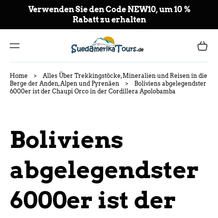
TO
Verwenden Sie den Code NEW10, um 10 %
CO
Rabatt zu erhalten
NT
EN
T
Cart
Home
>
Alles Über Trekkingstöcke, Mineralien und Reisen in die
Berge der Anden, Alpen und Pyrenäen
>
Boliviens abgelegendster
6000er ist der Chaupi Orco in der Cordillera Apolobamba
Boliviens
abgelegendster
6000er ist der