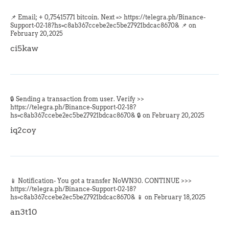
📌 Email; + 0,75415771 bitcoin. Next => https://telegra.ph/Binance-
Support-02-18?hs=c8ab367ccebe2ec5be27921bdcac8670& 📌 on
February 20, 2025
ci5kaw
🔒 Sending a transaction from user. Verify >>
https://telegra.ph/Binance-Support-02-18?
hs=c8ab367ccebe2ec5be27921bdcac8670& 🔒 on
February 20, 2025
iq2coy
📱 Notification- You got a transfer NoWN30. CONTINUE >>>
https://telegra.ph/Binance-Support-02-18?
hs=c8ab367ccebe2ec5be27921bdcac8670& 📱 on
February 18, 2025
an3t10