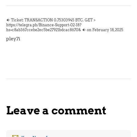
🔉 Ticket: TRANSACTION 0.75303945 BTC. GET >
https://telegra.ph/Binance-Support-02-18?
hs=c8ab367ccebe2ec5be27921bdcac8670& 🔉 on
February 18, 2025
pley7i
Leave a comment