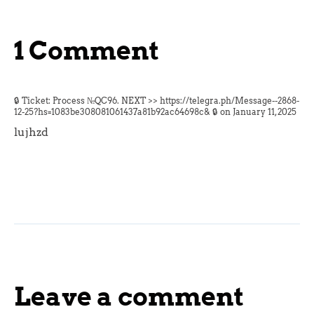
1 Comment
🔒 Ticket: Process №QC96. NEXT >> https://telegra.ph/Message--2868-
12-25?hs=1083be308081061437a81b92ac64698c& 🔒 on
January 11, 2025
lujhzd
Leave a comment