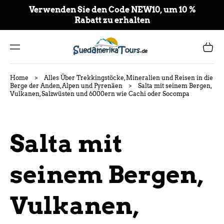
TO
Verwenden Sie den Code NEW10, um 10 %
CO
Rabatt zu erhalten
NT
EN
T
Cart
Home
>
Alles Über Trekkingstöcke, Mineralien und Reisen in die
Berge der Anden, Alpen und Pyrenäen
>
Salta mit seinem Bergen,
Vulkanen, Salzwüsten und 6000ern wie Cachi oder Socompa
Salta mit
seinem Bergen,
Vulkanen,