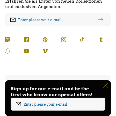
Erfahren Sie als Erster von neuen Kollektionen
und exklusiven Angeboten.
Enter please your e-mail
Twitter
Facebook
Pinterest
Instagram
TikTok
Tumblr
Snapchat
YouTube
Vimeo
Germany (EUR €)
Sign up for our e-mail and be the
first who know our special offers!
English
Payment
Enter please your e-mail
methods