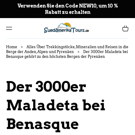
NT
Verwenden Sie den Code NEW10, um 10 %
E
Rabatt zu erhalten
AL
CO
NT
Carrito
ENI
DO
Home
>
Alles Über Trekkingstöcke, Mineralien und Reisen in die
Berge der Anden, Alpen und Pyrenäen
>
Der 3000er Maladeta bei
Benasque gehört zu den höchsten Bergen der Pyrenäen
Der 3000er
Maladeta bei
Benasque