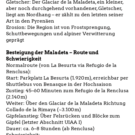
Gletscher: Der Glaciar de la Maladeta, ein kleiner,
aber noch durchgehend vorhandener, Gletscher,
liegt am Nordhang – er zählt zu den letzten seiner
Art in den Pyrenäen
Erosion: Die Region ist von Frostsprengung,
Schuttbewegungen und alpiner Verwitterung
geprägt
Besteigung der Maladeta – Route und
Schwierigkeit
Normalroute (von La Besurta via Refugio de la
Renclusa):
Start: Parkplatz La Besurta (1.920 m), erreichbar per
Shuttlebus von Benasque in der Hochsaison
Zustieg: 45–60 Minuten zum Refugio de la Renclusa
(2.140 m)
Weiter: Über den Glaciar de la Maladeta Richtung
Collado de la Rimaya (~3.100 m)
Gipfelanstieg: Über Felsrücken und Blöcke zum
Gipfel (letzter Abschnitt UIAA I)
Dauer: ca. 6–8 Stunden (ab Renclusa)
Schwierigkeit: