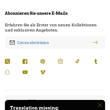
Abonnieren Sie unsere E-Mails
Erfahren Sie als Erster von neuen Kollektionen
und exklusiven Angeboten.
Correo electrónico
Twitter
Facebook
Pinterest
Instagram
TikTok
Tumblr
Snapchat
YouTube
Vimeo
Alemania (EUR €)
Translation missing: