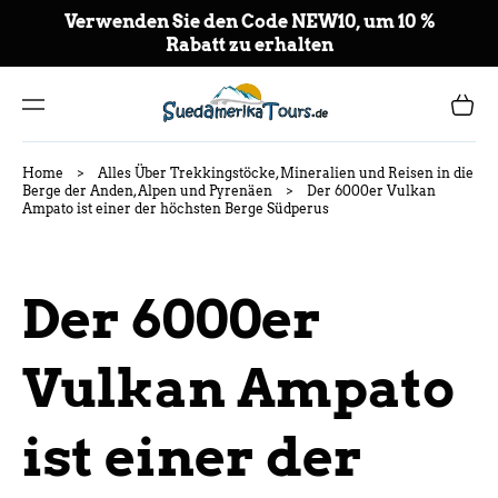
NT
Verwenden Sie den Code NEW10, um 10 %
E
Rabatt zu erhalten
AL
CO
NT
Carrito
ENI
DO
Home
>
Alles Über Trekkingstöcke, Mineralien und Reisen in die
Berge der Anden, Alpen und Pyrenäen
>
Der 6000er Vulkan
Ampato ist einer der höchsten Berge Südperus
Der 6000er
Vulkan Ampato
ist einer der