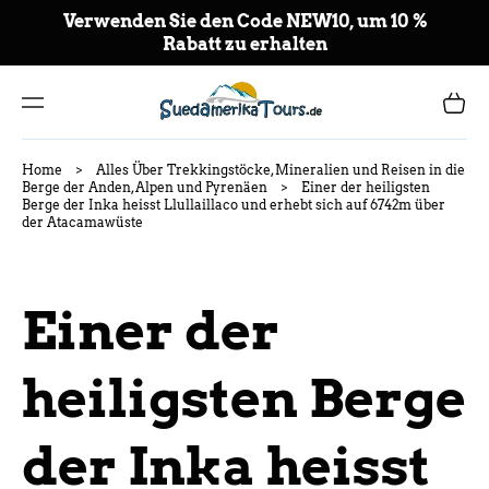
NT
Verwenden Sie den Code NEW10, um 10 %
E
Rabatt zu erhalten
AL
CO
NT
Carrito
ENI
DO
Home
>
Alles Über Trekkingstöcke, Mineralien und Reisen in die
Berge der Anden, Alpen und Pyrenäen
>
Einer der heiligsten
Berge der Inka heisst Llullaillaco und erhebt sich auf 6742m über
der Atacamawüste
Einer der
heiligsten Berge
der Inka heisst