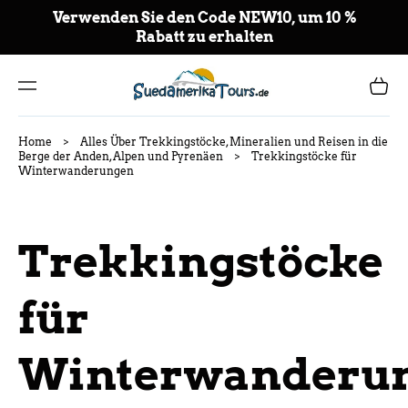
NT
Verwenden Sie den Code NEW10, um 10 %
E
Rabatt zu erhalten
AL
CO
NT
Carrito
ENI
DO
Home
>
Alles Über Trekkingstöcke, Mineralien und Reisen in die
Berge der Anden, Alpen und Pyrenäen
>
Trekkingstöcke für
Winterwanderungen
Trekkingstöcke
für
Winterwanderu